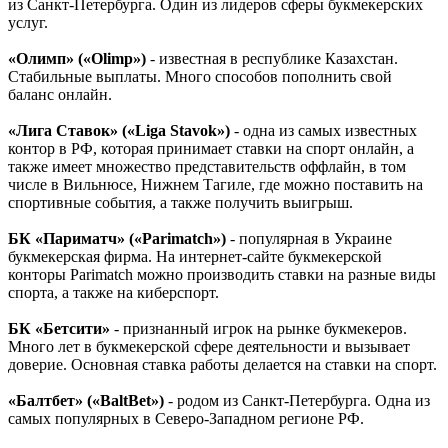
из Санкт-Петербурга. Один из лидеров сферы букмекерских
услуг.
«Олимп» («Olimp»)
- известная в республике Казахстан.
Стабильные выплаты. Много способов пополнить свой
баланс онлайн.
«Лига Ставок» («Liga Stavok»)
- одна из самых известных
контор в РФ, которая принимает ставки на спорт онлайн, а
также имеет множество представительств оффлайн, в том
числе в Вильнюсе, Нижнем Тагиле, где можно поставить на
спортивные события, а также получить выигрыш.
БК «Париматч» («Parimatch»)
- популярная в Украине
букмекерская фирма. На интернет-сайте букмекерской
конторы Parimatch можно производить ставки на разные виды
спорта, а также на киберспорт.
БК «Бетсити»
- признанный игрок на рынке букмекеров.
Много лет в букмекерской сфере деятельности и вызывает
доверие. Основная ставка работы делается на ставки на спорт.
«Балтбет» («BaltBet»)
- родом из Санкт-Петербурга. Одна из
самых популярных в Северо-Западном регионе РФ.