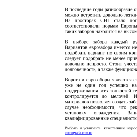
В последние годы разнообразие о
можно встретить довольно легки
На просторах СНГ стало поп
соответствовали нормам Европы
таких заборов находится на высок
В выборе забора каждый рук
Вариантов еврозабора имеется н
подобрать вариант по своим кри
следует подобрать не менее при
довольно непросто. Стоит учест
долговечность, а также функцион
Ворота и еврозаборы являются с
уже не один год успешно на
поддерживания всех тонкостей те
контролируется до мелочей. И
материалов позволяет создать заб
случае необходимости, что ре
установку ограждения. За
квалифицированные специалисты
Выбрать и установить качественные недор
euroograda.com.ua
.