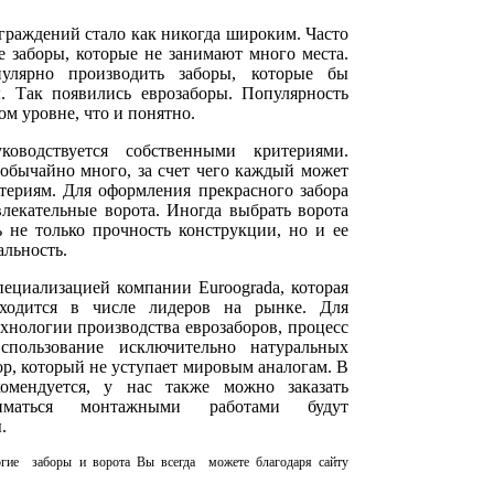
граждений стало как никогда широким. Часто
е заборы, которые не занимают много места.
улярно производить заборы, которые бы
. Так появились еврозаборы. Популярность
ом уровне, что и понятно.
оводствуется собственными критериями.
еобычайно много, за счет чего каждый может
териям. Для оформления прекрасного забора
влекательные ворота. Иногда выбрать ворота
ь не только прочность конструкции, но и ее
альность.
пециализацией компании Euroograda, которая
ходится в числе лидеров на рынке. Для
хнологии производства еврозаборов, процесс
спользование исключительно натуральных
ор, который не уступает мировым аналогам. В
комендуется, у нас также можно заказать
ниматься монтажными работами будут
.
огие заборы и ворота Вы всегда можете благодаря сайту