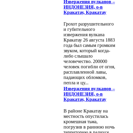
Извержения вулканов –
ИНДОНЕЗИЯ, о-в
Кракатау, Кракатау
Грохот разрушительного
и губительного
извержения вулкана
Кракатау 26 августа 1883
года был самым громким
звуком, который когда-
либо слышало
человечество. 200000
человек погибли от огня,
расплавленной лавы,
падающих обломков,
пепла и цу...
Извержения вулканов –
ИНДОНЕЗИЯ, о-в
Кракатау, Кракатау
В районе Кракатау на
местность опустилась
кромешная тьма,
погрузив в раннюю ночь
территорию в радиусе