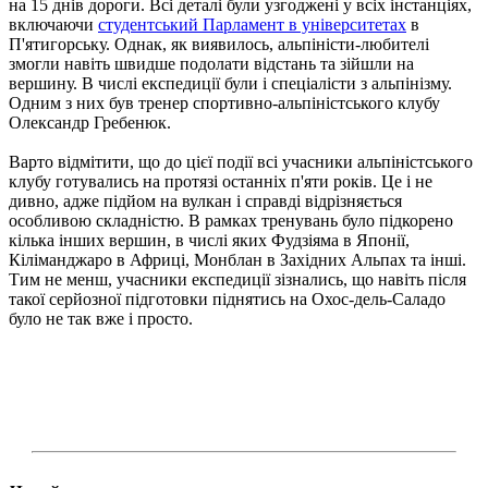
на 15 днів дороги. Всі деталі були узгоджені у всіх інстанціях,
включаючи
студентський Парламент в університетах
в
П
'
ятигорську. Однак, як виявилось, альпіністи-любителі
змогли навіть швидше подолати відстань та зійшли на
вершину. В числі експедиції були і спеціалісти з альпінізму.
Одним з них був тренер спортивно-альпіністського клубу
Олександр Гребенюк.
Варто відмітити, що до цієї події всі учасники альпіністського
клубу готувались на протязі останніх п
'
яти років. Це і не
дивно, адже підйом на вулкан і справді відрізняється
особливою складністю. В рамках тренувань було підкорено
кілька інших вершин, в числі яких Фудзіяма в Японії,
Кіліманджаро в Африці, Монблан в Західних Альпах та інші.
Тим не менш, учасники експедиції зізнались, що навіть після
такої серйозної підготовки піднятись на Охос-дель-Саладо
було не так вже і просто.