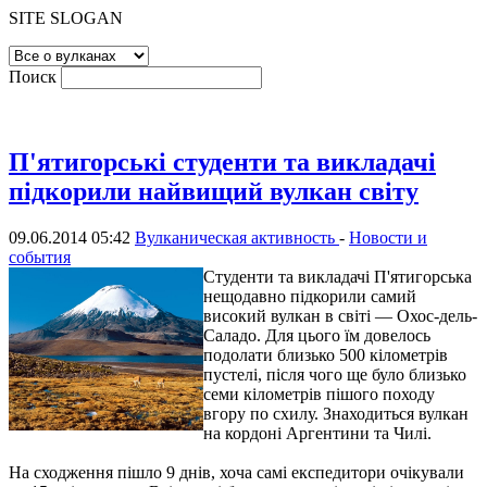
SITE SLOGAN
Поиск
П'ятигорські студенти та викладачі
підкорили найвищий вулкан світу
09.06.2014 05:42
Вулканическая активность
-
Новости и
события
Студенти та викладачі П
'
ятигорська
нещодавно підкорили самий
високий вулкан в світі — Охос-дель-
Саладо. Для цього їм довелось
подолати близько 500 кілометрів
пустелі, після чого ще було близько
семи кілометрів пішого походу
вгору по схилу. Знаходиться вулкан
на кордоні Аргентини та Чилі.
На сходження пішло 9 днів, хоча самі експедитори очікували