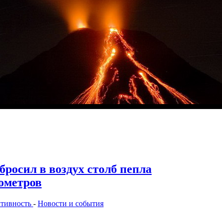
росил в воздух столб пепла
ометров
ктивность
-
Новости и события