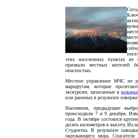
Сег
Клю
акти
вулк
шест
мест
возм
сейч
посе
этих населенных пунктах не 
призвали местных жителей б
опасностью.
Местное управление МЧС не ре
маршрутам, которые пролегаю
экскурсии, записанные в
кожаны
или раненых в результате изверж
Напомним, предыдущие выбро
происходили 7 и 9 декабря. Изв
года. В октябре состоялся круп
десять километров в высоту. Из-з
Студентка. В результате паводк
окружающего мира. Спасатели