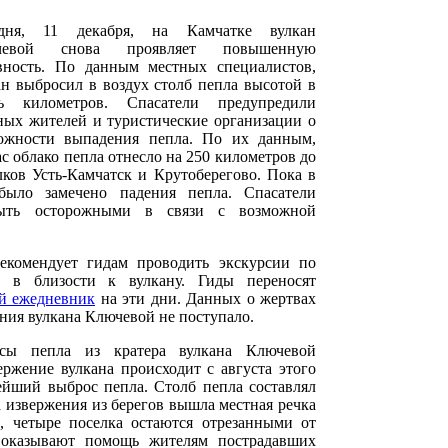
одня, 11 декабря, на Камчатке вулкан
чевой снова проявляет повышенную
вность. По данным местных специалистов,
ан выбросил в воздух столб пепла высотой в
ь километров. Спасатели предупредили
ных жителей и туристические организации о
ожности выпадения пепла. По их данным,
ас облако пепла отнесло на 250 километров до
лков Усть-Камчатск и Крутоберегово. Пока в
было замечено падени
я
пепла. Спасатели
ыть осторожными в связи с возможной
комендует гидам проводить экскурсии по
т в близости к вулкану. Гиды переносят
й ежедневник
на эти дни. Данных о жертвах
ения вулкана Ключевой не поступало.
сы пепла из кратера вулкана Ключевой
ержение вулкана происходит с августа этого
нейший выброс пепла. Столб пепла составлял
а извержения из берегов вышла местная речка
а, четыре поселка остаются отрезанными от
 оказывают помощь жителям пострадавших