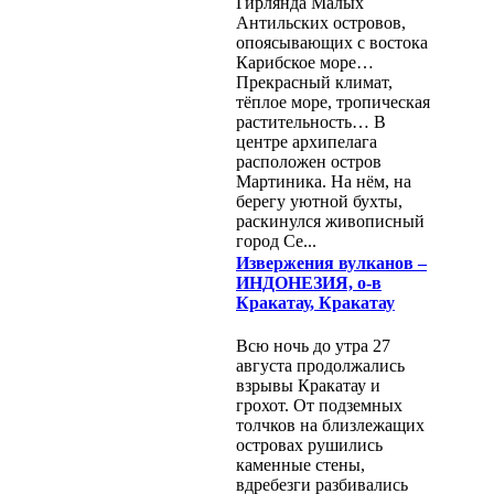
Гирлянда Малых
Антильских островов,
опоясывающих с востока
Карибское море…
Прекрасный климат,
тёплое море, тропическая
растительность… В
центре архипелага
расположен остров
Мартиника. На нём, на
берегу уютной бухты,
раскинулся живописный
город Се...
Извержения вулканов –
ИНДОНЕЗИЯ, о-в
Кракатау, Кракатау
Всю ночь до утра 27
августа продолжались
взрывы Кракатау и
грохот. От подземных
толчков на близлежащих
островах рушились
каменные стены,
вдребезги разбивались