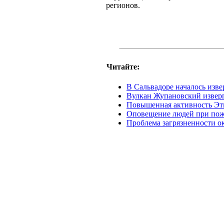
регионов.
Читайте:
В Сальвадоре началось изв
Вулкан Жупановский изверга
Повышенная активность Э
Оповещение людей при пож
Проблема загрязненности 