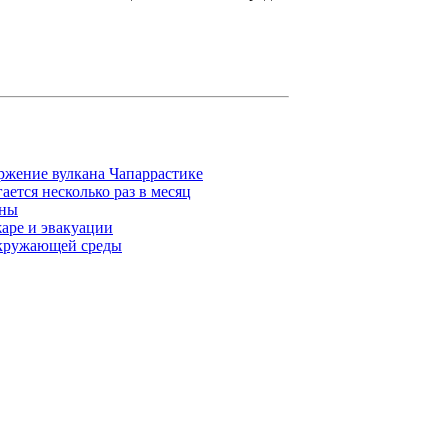
ержение вулкана Чапаррастике
ется несколько раз в месяц
тны
аре и эвакуации
окружающей среды