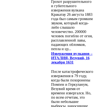
Грохот разрушительного
и губительного
извержения вулкана
Кракатау 26 августа 1883
года был самым громким
звуком, который когда-
либо слышало
человечество. 200000
человек погибли от огня,
расплавленной лавы,
падающих обломков,
пепла и цу...
Извержения вулканов –
ИТАЛИЯ, Везувий, 16
декабря 1631
После катастрофического
извержения в 79 году,
когда были похоронены
Помпеи и Геркуланум,
Везувий время от
времени извергался. Но,
по всем отчетам, это
были небольшие
выбросы, наносившие