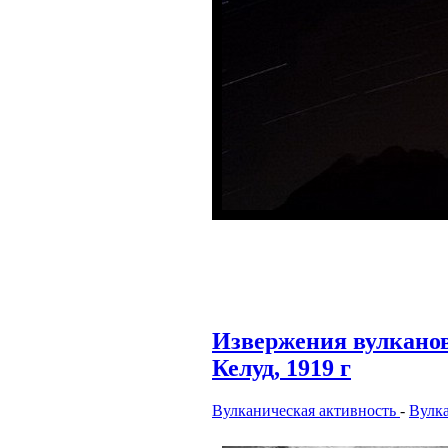
Извержения вулкано
Келуд, 1919 г
Вулканическая активность
-
Вулк