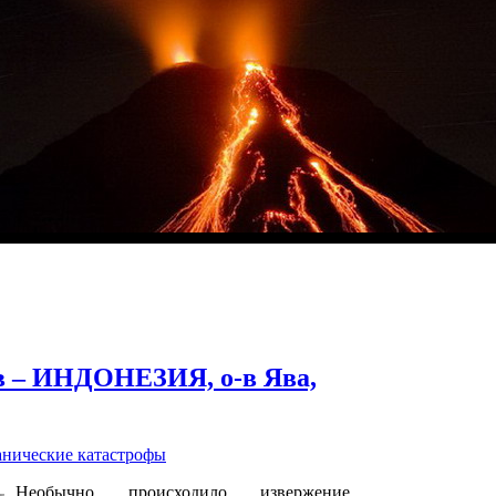
в – ИНДОНЕЗИЯ, о-в Ява,
анические катастрофы
Необычно происходило извержение