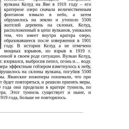
вулкана Келуд на Яве в 1919 году – его
кратерное озеро сначала величественным
фонтаном взмыло в небо, а затем
обрушилось на землю и утопило 5500
жителей деревень на склонах. Келуд,
расположенный в цепи вулканов, уникален
тем, что имеет внутри кратера озеро,
образовавшееся после извержения в 1901
году. В истории Келуд а не отмечено
мощных взрывов, но взрыв в 1919 г.
енной в своем роде ситуации. Вулкан Келуд,
 г. взорвался, выбросив пепел, огонь и… воду.
зера эффектным гейзером взметнулось к небу,
брушилось на склоны вулкана, погубив 5500
ры. Яванские инженеры понимали, что при
 будет повторяться, и решили принять меры.
 года они проделали в кратере туннель, по
ера. Этот туннель существует и ныне, и
919 года, больше не повторялось.