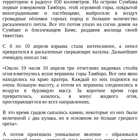
территорию в радиусе 650 километров. На острове Сумбава
первые извержения Тамборо, этой огромной горы, покрытой
виноградниками и пастбищами, выбросили в воздух
громадные обломки горных пород и большое количество
раскаленного пепла. Все это потом упало на согни домов на
Сумбаве и близлежащем Биме, раздавив жилища своей
тяжестью.
С 6 по 10 апреля взрывы стали интенсивнее, а пепел
превратился в раскаленные сверкающие валуны. Дальнейшее
очевидец описал так:
«Около 19 часов 10 апреля три отчетливо видимых столба
огня взметнулись возле вершины горы Тамборо. Все они явно
находились на краю кратера. Каждый из них поднялся на
очень большую высоту, а потом их вершины соединились в
воздухе в бурлящую массу. За короткое время гора
превратилась, казалось, в конус жидкого огня,
простирающегося во всех направлениях.
В это время градом сыпались камни, некоторые из них были
величиной с два кулака, но в основном не больше грецкого
ореха».
А потом произошло уникальное явление – образовался
гигантский вихрь, «который смел почти все дома в деревне