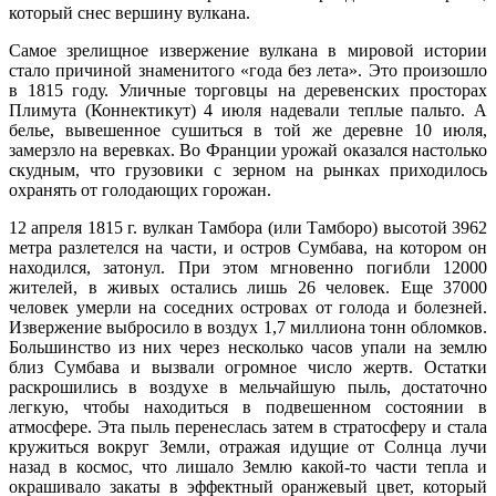
который снес вершину вулкана.
Самое зрелищное извержение вулкана в мировой истории
стало причиной знаменитого «года без лета». Это произошло
в 1815 году. Уличные торговцы на деревенских просторах
Плимута (Коннектикут) 4 июля надевали теплые пальто. А
белье, вывешенное сушиться в той же деревне 10 июля,
замерзло на веревках. Во Франции урожай оказался настолько
скудным, что грузовики с зерном на рынках приходилось
охранять от голодающих горожан.
12 апреля 1815 г. вулкан Тамбора (или Тамборо) высотой 3962
метра разлетелся на части, и остров Сумбава, на котором он
находился, затонул. При этом мгновенно погибли 12000
жителей, в живых остались лишь 26 человек. Еще 37000
человек умерли на соседних островах от голода и болезней.
Извержение выбросило в воздух 1,7 миллиона тонн обломков.
Большинство из них через несколько часов упали на землю
близ Сумбава и вызвали огромное число жертв. Остатки
раскрошились в воздухе в мельчайшую пыль, достаточно
легкую, чтобы находиться в подвешенном состоянии в
атмосфере. Эта пыль перенеслась затем в стратосферу и стала
кружиться вокруг Земли, отражая идущие от Солнца лучи
назад в космос, что лишало Землю какой-то части тепла и
окрашивало закаты в эффектный оранжевый цвет, который