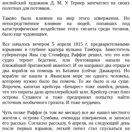
английский художник Д. М. У. Тернер запечатлел на своих
полотнах для потомков.
Таково было влияние на мир этого извержения. Но
непосредственное влияние на людей, попавших под
катастрофическое воздействие этого гиганта среди титанов,
было еще чудовищнее.
Все началось вечером 5 апреля 1815 г. предварительными
взрывами в глубине кратера вулкана Тамбора. Заместитель
губернатора Явы сэр Стомфорд Раффле решил, что это или
судно терпит бедствие, или бунтовщики напали на
ближайший британский аванпост. И он направил два отряда и
два корабля на помощь из Батавии (сейчас Джакарта). Но
корабли не нашли в Яванском море ни одного человека,
которому нужно было бы помочь. То же было и на суше.
Впрочем, капитан крейсера «Бенарес» тоже ошибся, решив,
что это пираты дали артиллерийский залп. Крейсер стоял близ
острова Сулавеси и тоже предпринял попытку найти
источник необычного грохота. И тоже неудачно.
Чуть позже Раффле (в том же месяце) все же нашел местного
жителя с острова Сумбава, очевидца извержения, и записал
его рассказ. Согласно рассказу, 6 апреля, на следующий день
после первых взрывов, легкий пепел стал спускаться на