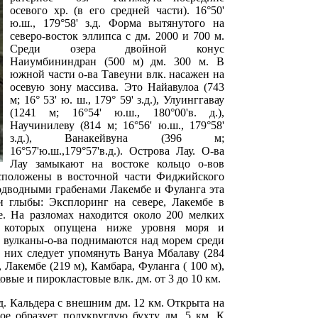
осевого хр. (в его средней части). 16°50'
ю.ш., 179°58' з.д. Форма вытянутого на
северо-восток эллипса с дм. 2000 и 700 м.
Среди озера двойной конус
Наиумбининдран (500 м) дм. 300 м. В
южной части о-ва Тавеуни влк. насажен на
осевую зону массива. Это Найавулоа (743
м; 16° 53' ю. ш., 179° 59' з.д.), Улуинггавау
(1241 м; 16°54' ю.ш., 180°00'в. д.),
Научинилеву (814 м; 16°56' ю.ш., 179°58'
з.д.), Ванакейвуна (396 м;
16°57'ю.ш.,179°57'в.д.). Острова Лау. О-ва
Лау замыкают на востоке кольцо о-вов
сположены в восточной части Фиджийского
одводными грабенами Лакембе и Фуланга эта
ри глыбы: Эксплоринг на севере, Лакембе в
е. На разломах находится около 200 мелких
ть которых опущена ниже уровня моря и
 вулканы-о-ва поднимаются над морем среди
 них следует упомянуть Вануа Мбалаву (284
, Лакембе (219 м), Камбара, Фуланга ( 100 м),
овые и пирокластовые влк. дм. от 3 до 10 км.
.д. Кальдера с внешним дм. 12 км. Открыта на
рое образует полукруглую бухту дм. 5 км. К