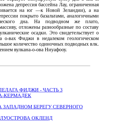
ложена депрессия бассейна Лау, ограниченная
гивается на юг —к Новой Зеландии), а на
епрессии покрыто базальтами, аналогичными
ического дна. На подводном же плато,
ассиву, отложены разнообразные по составу
улканические осадки. Это свидетельствует о
а о-вах Фиджи в недалеком геологическом
ольшое количество одиночных подводных влк.
чением вулкана-о-ова Ниуафооу.
ЕЛАГА ФИДЖИ - ЧАСТЬ 3
А-КЕРМАДЕК
 ЗАПАДНОМ БЕРЕГУ СЕВЕРНОГО
ОЛУОСТРОВА ОКЛЕНД