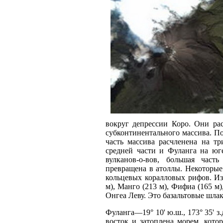
вокруг депрессии Коро. Они ра
субконтинентального массива. П
часть массива расчленена на т
средней части и Фуланга на юг
вулканов-о-вов, большая час
превращена в атоллы. Некоторые
кольцевых коралловых рифов. Из
м), Манго (213 м), Фифиа (165 м)
Онгеа Леву. Это базальтовые шлак
Фуланга—19° 10' ю.ш., 173° 35' з
восток и затоплена морем, кото