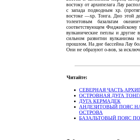
востоку от архипелага Лау распо
с запада подводным хр. (протя
востоке —хр. Тонга. Дно этой д
толеитовым базальтам океан
соответствующем Фиджийскому м
вулканические пеплы и другие в
сильном развитии вулканизма н
прошлом. На дне бассейна Лау б
Они не образуют о-вов, за исклю
Читайте:
СЕВЕРНАЯ ЧАСТЬ АРХИП
ОСТРОВНАЯ ДУГА ТОНГ
ДУГА КЕРМАДЕК
АНДЕЗИТОВЫЙ ПОЯС НА
ОСТРОВА
БАЗАЛЬТОВЫЙ ПОЯС П