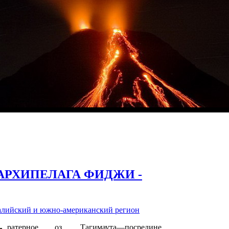
АРХИПЕЛАГА ФИДЖИ -
алийский и южно-американский регион
ратерное оз. Тагимаута—посредине