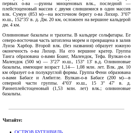
первых о-ва —руины миоценовых влк., последний —
плейстоценовый массив с двумя слившимися в один массив
влк. Сумун (853 м)—на восточном берегу о-ва Лихир. 3°07'
ю.ш., 152°35' в. д. Дм. 20 км, осложнен на вершине кальдерой
дм. 4 км.
Оливиновые базальты и трахиты. В кальдере сольфатары. Ее
северо-восточная часть затоплена морем и превращена в залив
Луиза Харбор. Второй влк. (без названия) образует южную
оконечность о-ва Лихир. На его вершине кратер. Группа
Танга образована о-вами Боанг, Малендок, Тефа. Вулкан-о-в
Малендок (500 м) — 3°27' ю.ш., 153° 13' в.д. Оливиновые
базальты, имеющие возраст 1,14— 1,08 млн. лет. Влк. дм. 10
км образует о-в полукруглой формы. Группа Фени образована
о-вами Бабасе и Амбитле. Вулкан-о-в Бабасе (200 м)—в
северной части группы. 4°03' ю.ш., 15 3° 47' в. д.
Раннеплейстоценовый (1,53 млн. лет) влк.; оливиновые
базальты.
Читайте:
ОСТРОВ БУГЕНВИЛЬ