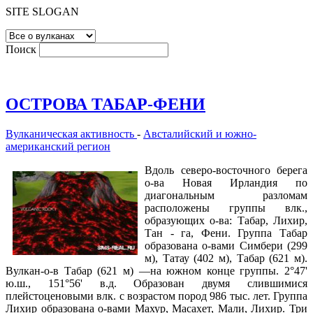
SITE SLOGAN
Поиск
ОСТРОВА ТАБАР-ФЕНИ
Вулканическая активность
-
Австалийский и южно-
американский регион
Вдоль северо-восточного берега
о-ва Новая Ирландия по
диагональным разломам
расположены группы влк.,
образующих о-ва: Табар, Лихир,
Тан - га, Фени. Группа Табар
образована о-вами Симбери (299
м), Татау (402 м), Табар (621 м).
Вулкан-о-в Табар (621 м) —на южном конце группы. 2°47'
ю.ш., 151°56' в.д. Образован двумя слившимися
плейстоценовыми влк. с возрастом пород 986 тыс. лет. Группа
Лихир образована о-вами Махур, Масахет, Мали, Лихир. Три