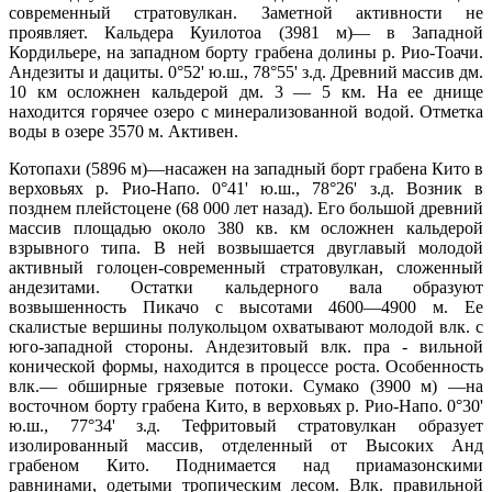
современный стратовулкан. Заметной активности не
проявляет. Кальдера Куилотоа (3981 м)— в Западной
Кордильере, на западном борту грабена долины р. Рио-Тоачи.
Андезиты и дациты. 0°52' ю.ш., 78°55' з.д. Древний массив дм.
10 км осложнен кальдерой дм. 3 — 5 км. На ее днище
находится горячее озеро с минерализованной водой. Отметка
воды в озере 3570 м. Активен.
Котопахи (5896 м)—насажен на западный борт грабена Кито в
верховьях р. Рио-Напо. 0°41' ю.ш., 78°26' з.д. Возник в
позднем плейстоцене (68 000 лет назад). Его большой древний
массив площадью около 380 кв. км осложнен кальдерой
взрывного типа. В ней возвышается двуглавый молодой
активный голоцен-современный стратовулкан, сложенный
андезитами. Остатки кальдерного вала образуют
возвышенность Пикачо с высотами 4600—4900 м. Ее
скалистые вершины полукольцом охватывают молодой влк. с
юго-западной стороны. Андезитовый влк. пра - вильной
конической формы, находится в процессе роста. Особенность
влк.— обширные грязевые потоки. Сумако (3900 м) —на
восточном борту грабена Кито, в верховьях р. Рио-Напо. 0°30'
ю.ш., 77°34' з.д. Тефритовый стратовулкан образует
изолированный массив, отделенный от Высоких Анд
грабеном Кито. Поднимается над приамазонскими
равнинами, одетыми тропическим лесом. Влк. правильной