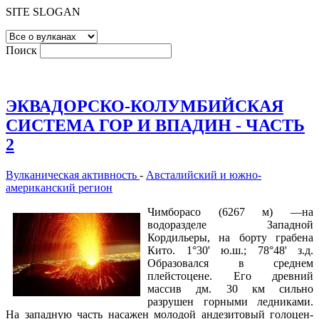
SITE SLOGAN
Поиск
ЭКВАДОРСКО-КОЛУМБИЙСКАЯ
СИСТЕМА ГОР И ВПАДИН - ЧАСТЬ
2
Вулканическая активность
-
Австалийский и южно-
американский регион
Чимборасо (6267 м) —на
водоразделе Западной
Кордильеры, на борту грабена
Кито. 1°30' ю.ш.; 78°48' з.д.
Образовался в среднем
плейстоцене. Его древний
массив дм. 30 км сильно
разрушен горными ледниками.
На западную часть насажен молодой андезитовый голоцен-