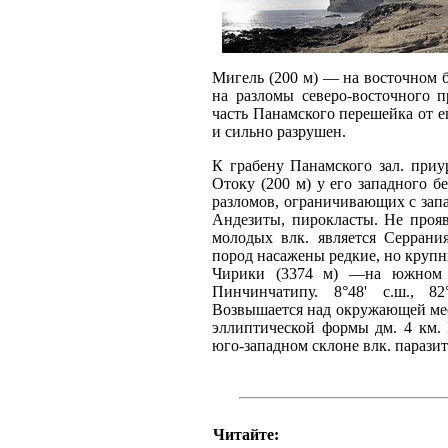
Мигель (200 м) — на восточном бор
на разломы северо-восточного 
часть Панамского перешейка от е
и сильно разрушен.
К грабену Панамского зал. приу
Отоку (200 м) у его западного бер
разломов, ограничивающих с запа
Андезиты, пирокласты. Не проя
молодых влк. является Серрания
пород насажены редкие, но круп
Чирики (3374 м) —на южном с
Пинчинчатипу. 8°48' с.ш., 82
Возвышается над окружающей мес
эллиптической формы дм. 4 км.
юго-западном склоне влк. парази
Читайте: