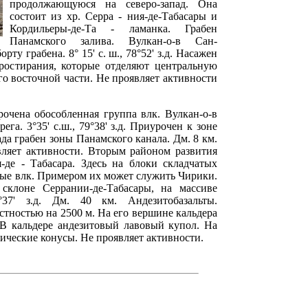
продолжающуюся на северо-запад. Она
состоит из хр. Серра - ния-де-Табасары и
Кордильеры-де-Та - ламанка. Грабен
Панамского залива. Вулкан-о-в Сан-
ту грабена. 8° 15' с. ш., 78°52' з.д. Насажен
простирания, которые отделяют центральную
го восточной части. Не проявляет активности
рочена обособленная группа влк. Вулкан-о-в
ега. 3°35' с.ш., 79°38' з.д. Приурочен к зоне
да грабен зоны Панамского канала. Дм. 8 км.
вляет активности. Вторым районом развития
-де - Табасара. Здесь на блоки складчатых
ные влк. Примером их может служить Чирики.
клоне Серрании-де-Табасары, на массиве
°37' з.д. Дм. 40 км. Андезитобазальты.
тностью на 2500 м. На его вершине кальдера
 В кальдере андезитовый лавовый купол. На
тические конусы. Не проявляет активности.