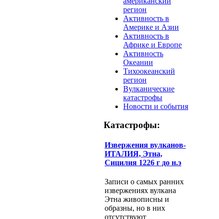
американский
регион
Активность в
Америке и Азии
Активность в
Африке и Европе
Активность
Океании
Тихоокеанский
регион
Вулканические
катастрофы
Новости и события
Катастрофы:
Извержения вулканов-
ИТАЛИЯ, Этна,
Сицилия 1226 г до н.э
Записи о самых ранних
извержениях вулкана
Этна живописны и
образны, но в них
отсутствуют