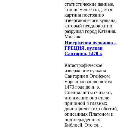
статистические данные.
Тем не менее создается
картина постоянно
извергающегося вулкана,
который неоднократно
разрушал город Катания.
Миф ок...
Извержения вулканов –
ГРЕЦИЯ, вулкан
Санторин, 1470 г.
Катастрофическое
извержение вулкана
Санторин в Эгейском
море произошло летом
1470 года до н. э.
Специалисты считают,
что именно оно стало
причиной 4 главных
доисторических событий,
описанных Платоном и
подтвержденных
Библией. Это сл...