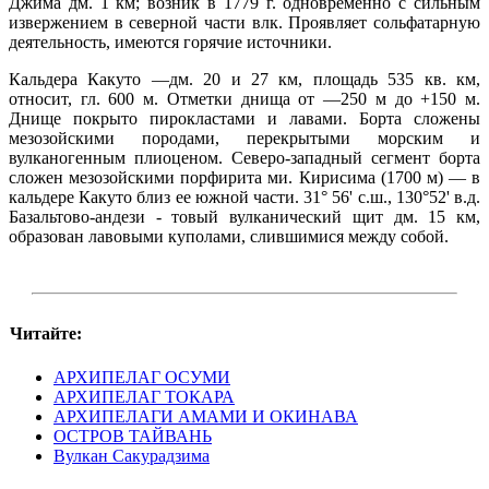
Джима дм. 1 км; возник в 1779 г. одновременно с сильным
извержением в северной части влк. Проявляет сольфатарную
деятельность, имеются горячие источники.
Кальдера Какуто —дм. 20 и 27 км, площадь 535 кв. км,
относит, гл. 600 м. Отметки днища от —250 м до +150 м.
Днище покрыто пирокластами и лавами. Борта сложены
мезозойскими породами, перекрытыми морским и
вулканогенным плиоценом. Северо-западный сегмент борта
сложен мезозойскими порфирита ми. Кирисима (1700 м) — в
кальдере Какуто близ ее южной части. 31° 56' с.ш., 130°52' в.д.
Базальтово-андези - товый вулканический щит дм. 15 км,
образован лавовыми куполами, слившимися между собой.
Читайте:
АРХИПЕЛАГ ОСУМИ
АРХИПЕЛАГ ТОКАРА
АРХИПЕЛАГИ АМАМИ И ОКИНАВА
ОСТРОВ ТАЙВАНЬ
Вулкан Сакурадзима