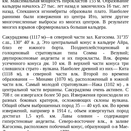
км. Максимальная мощность пирокластов 155 м. Образование
кальдеры началось 27 тыс. лет назад и закончилось 16 тыс. лет
назад. Спекшиеся игнимбриты образовали плато. Наиболее
ранними были извержения из центра Ито, затем другие
многочисленные выбросы из многих центров. В результате
многих взрывов сформировалась большая кальдера.
Сакурадзима (1117 м)—в северной части зал. Кагосима. 31°35'
с.ш., 130° 40' в. д. Это центральный конус в кальдере Айра,
близ ее южного борта. Позднеплейстоценовый и
голоценовый стратовулкан типа Сомма - Везувий;
двупироксеновые андезиты и их пирокласты. Влк. формы
усеченного конуса дм. 10 км. В верхней части конуса три
слившихся страто - вулкана. Наиболее древний из них— Кита
(1118 м), в северной части влк. Второй по времени
образования — Минами (1070 м), расположенный в южной
части влк. Самый молодой стратовулкан—Нака (1102 м) , в
центральной части вершины. Сакурадзима очень активен. С
708 г. он извергался более 50 раз. Извержения происходили из
разных боковых кратеров, осложняющих склоны вулкана.
Общий объем выброшенных пород 35 — 40 куб. км. Во время
извержений, например в 1914 г., объем извергнутых пород
достигал 1,5 куб. км. Лавы оливин - содержащие
гиперстеновые андезиты. Северо-восточнее влк., в заливе
Кагосима, расположен побочный конус, образующий о-в Мае-