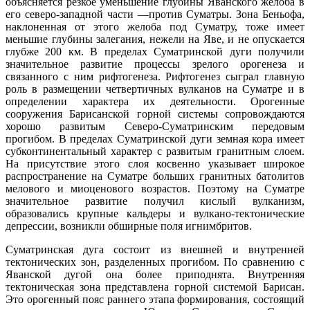
объясняется резкое уменьшение глубины Яванского желоба в
его северо-западной части —против Суматры. Зона Беньофа,
наклоненная от этого желоба под Суматру, тоже имеет
меньшие глубины залегания, нежели на Яве, и не опускается
глубже 200 км. В пределах Суматринской дуги получили
значительное развитие процессы зрелого орогенеза и
связанного с ним рифтогенеза. Рифтогенез сыграл главную
роль в размещении четвертичных вулканов на Суматре и в
определении характера их деятельности. Орогенные
сооружения Барисанской горной системы сопровождаются
хорошо развитым Северо-Суматринским передовым
прогибом. В пределах Суматринской дуги земная кора имеет
субконтинентальный характер с развитым гранитным слоем.
На присутствие этого слоя косвенно указывает широкое
распространение на Суматре больших гранитных батолитов
мелового и миоценового возрастов. Поэтому на Суматре
значительное развитие получил кислый вулканизм,
образовались крупные кальдеры и вулкано-тектонические
депрессии, возникли обширные поля игнимбритов.
Суматринская дуга состоит из внешней и внутренней
тектонических зон, разделенных прогибом. По сравнению с
Яванской дугой она более приподнята. Внутренняя
тектоническая зона представлена горной системой Барисан.
Это орогенный пояс раннего этапа формирования, состоящий