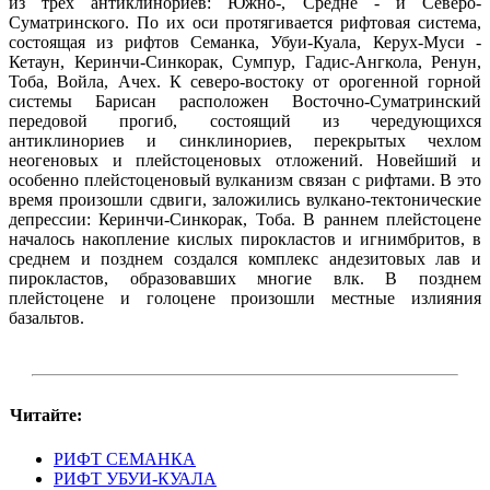
из трех антиклинориев: Южно-, Средне - и Северо-
Суматринского. По их оси протягивается рифтовая система,
состоящая из рифтов Семанка, Убуи-Куала, Керух-Муси -
Кетаун, Керинчи-Синкорак, Сумпур, Гадис-Ангкола, Ренун,
Тоба, Войла, Ачех. К северо-востоку от орогенной горной
системы Барисан расположен Восточно-Суматринский
передовой прогиб, состоящий из чередующихся
антиклинориев и синклинориев, перекрытых чехлом
неогеновых и плейстоценовых отложений. Новейший и
особенно плейстоценовый вулканизм связан с рифтами. В это
время произошли сдвиги, заложились вулкано-тектонические
депрессии: Керинчи-Синкорак, Тоба. В раннем плейстоцене
началось накопление кислых пирокластов и игнимбритов, в
среднем и позднем создался комплекс андезитовых лав и
пирокластов, образовавших многие влк. В позднем
плейстоцене и голоцене произошли местные излияния
базальтов.
Читайте:
РИФТ СЕМАНКА
РИФТ УБУИ-КУАЛА