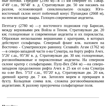
ные потоки. Гередонг (2590 м)—в 15 км севернее оз. Тавар.
4°49' с.ш., 96°48' в. д. Стратовулкан дм. 50 км насажеь на
разлом, осложняющий синклинальную складку. Юго-
восточный склон несет побочный конус Пупанджи (2668 м),
на нем молодые маары. Голоцен-современные андезиты.
Пеэтсагу (2780 м) —у восточного подножия гор Барисан,
между верховьями рек Войла и Теном. Стратовулкан дм. 20
км; голоценовые и современные андезиты и их пирокласты.
Образован несколькими вершинами с кратерами, в которых
действуют сольфатары. Северный фланг влк. наложен на
Восточно - Суматринскую равнину. Селавайх Агам (1762 м)
—в северо-западной части о-ва Суматра, на борту рифта Ачех.
5°26' с.ш., 95°36' в. д. Стратовулкан дм. 30 км; голоценовые,
роговообманковые и пироксеновые андезиты. На северном
склоне кратер с сольфатарами. Пулу-Вех (584 м) —на северо-
западном продолжении рифта Ачех в 25 км от о-ва Суматра
на о-ве Вех. 5°53' с.ш., 95°20' в.д. Стратовулкан дм. 20 км,
древний кратер дм. 7 км. Затоплен морем и превращен в
бухту. Кольцевая сомма влк. сложена роговообманковыми
андезитами. К разлому приурочены сольфатарные поля.