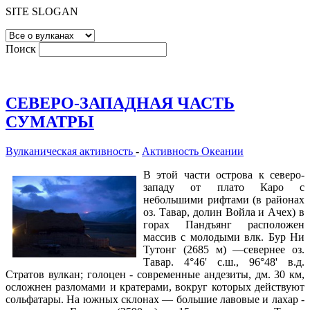
SITE SLOGAN
Поиск
СЕВЕРО-ЗАПАДНАЯ ЧАСТЬ
СУМАТРЫ
Вулканическая активность
-
Активность Океании
В этой части острова к северо-
западу от плато Каро с
небольшими рифтами (в районах
оз. Тавар, долин Войла и Ачех) в
горах Пандъянг расположен
массив с молодыми влк. Бур Ни
Тутонг (2685 м) —севернее оз.
Тавар. 4°46' с.ш., 96°48' в.д.
Стратов вулкан; голоцен - современные андезиты, дм. 30 км,
осложнен разломами и кратерами, вокруг которых действуют
сольфатары. На южных склонах — большие лавовые и лахар -