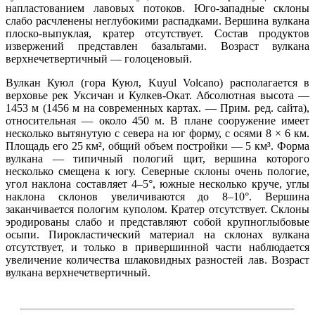
напластованием лавовых потоков. Юго-западные склоны
слабо расчленены неглубокими распадками. Вершина вулкана
плоско-выпуклая, кратер отсутствует. Состав продуктов
извержений представлен базальтами. Возраст вулкана
верхнечетвертичный — голоценовый.
Вулкан Куюл (гора Куюл, Kuyul Volcano) располагается в
верховье рек Уксичан и Кулкев-Окат. Абсолютная высота —
1453 м (1456 м на современных картах. — Прим. ред. сайта),
относительная — около 450 м. В плане сооружение имеет
несколько вытянутую с севера на юг форму, с осями 8 × 6 км.
Площадь его 25 км², общий объем постройки — 5 км³. Форма
вулкана — типичный пологий щит, вершина которого
несколько смещена к югу. Северные склоны очень пологие,
угол наклона составляет 4–5°, южные несколько круче, углы
наклона склонов увеличиваются до 8–10°. Вершина
заканчивается пологим куполом. Кратер отсутствует. Склоны
эродированы слабо и представляют собой крупноглыбовые
осыпи. Пирокластический материал на склонах вулкана
отсутствует, и только в привершинной части наблюдается
увеличение количества шлаковидных разностей лав. Возраст
вулкана верхнечетвертичный.