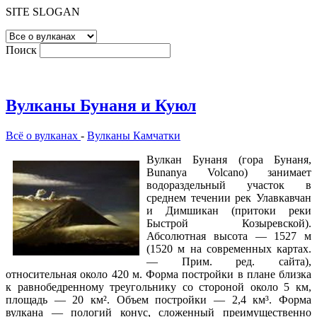
SITE SLOGAN
Поиск
Вулканы Бунаня и Куюл
Всё о вулканах
-
Вулканы Камчатки
Вулкан Бунаня (гора Бунаня,
Bunanya Volcano) занимает
водораздельный участок в
среднем течении рек Улавкавчан
и Димшикан (притоки реки
Быстрой Козыревской).
Абсолютная высота — 1527 м
(1520 м на современных картах.
— Прим. ред. сайта),
относительная около 420 м. Форма постройки в плане близка
к равнобедренному треугольнику со стороной около 5 км,
площадь — 20 км². Объем постройки — 2,4 км³. Форма
вулкана — пологий конус, сложенный преимущественно