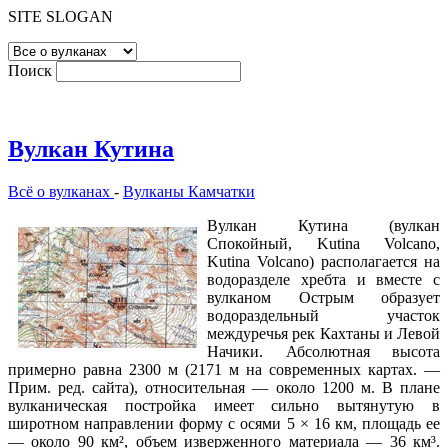
SITE SLOGAN
Поиск
Вулкан Кутина
Всё о вулканах
-
Вулканы Камчатки
Вулкан Кутина (вулкан
Спокойный, Kutina Volcano,
Kutina Volcano) располагается на
водоразделе хребта и вместе с
вулканом Острым образует
водораздельный участок
междуречья рек Кахтаны и Левой
Начики. Абсолютная высота
примерно равна 2300 м (2171 м на современных картах. —
Прим. ред. сайта), относительная — около 1200 м. В плане
вулканическая постройка имеет сильно вытянутую в
широтном направлении форму с осями 5 × 16 км, площадь ее
— около 90 км², объем изверженного материала — 36 км³.