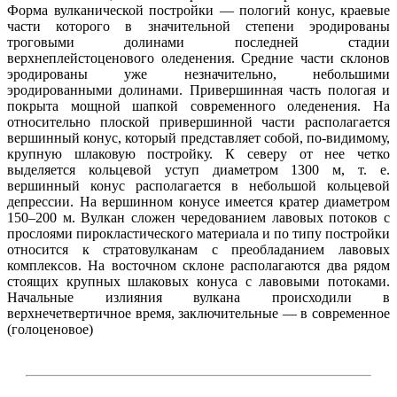
Форма вулканической постройки — пологий конус, краевые
части которого в значительной степени эродированы
троговыми долинами последней стадии
верхнеплейстоценового оледенения. Средние части склонов
эродированы уже незначительно, небольшими
эродированными долинами. Привершинная часть пологая и
покрыта мощной шапкой современного оледенения. На
относительно плоской привершинной части располагается
вершинный конус, который представляет собой, по-видимому,
крупную шлаковую постройку. К северу от нее четко
выделяется кольцевой уступ диаметром 1300 м, т. е.
вершинный конус располагается в небольшой кольцевой
депрессии. На вершинном конусе имеется кратер диаметром
150–200 м. Вулкан сложен чередованием лавовых потоков с
прослоями пирокластического материала и по типу постройки
относится к стратовулканам с преобладанием лавовых
комплексов. На восточном склоне располагаются два рядом
стоящих крупных шлаковых конуса с лавовыми потоками.
Начальные излияния вулкана происходили в
верхнечетвертичное время, заключительные — в современное
(голоценовое)