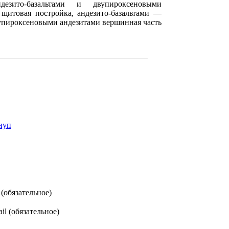
ндезито-базальтами и двупироксеновыми
 щитовая постройка, андезито-базальтами —
двупироксеновыми андезитами вершинная часть
нуп
(обязательное)
il (обязательное)