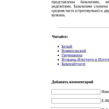
представлены базальтами, а
андезитами. Базальтами сложена
средняя часть (стратовулкан) и 
вулкана.
Читайте:
Белый
Воямпольский
Гречишкина
Вулканы Итктунуп и Иэтту
Кевенэйтунуп
Добавить комментарий
Имя 
E-Ma