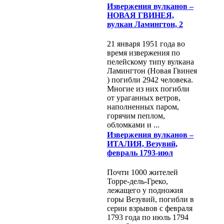
Извержения вулканов –
НОВАЯ ГВИНЕЯ,
вулкан Ламингтон, 2
21 января 1951 года во
время извержения по
пелейскому типу вулкана
Ламингтон (Новая Гвинея
) погибли 2942 человека.
Многие из них погибли
от ураганных ветров,
наполненных паром,
горячим пеплом,
обломками и ...
Извержения вулканов –
ИТАЛИЯ, Везувий,
февраль 1793-июл
Почти 1000 жителей
Торре-дель-Греко,
лежащего у подножия
горы Везувий, погибли в
серии взрывов с февраля
1793 года по июль 1794