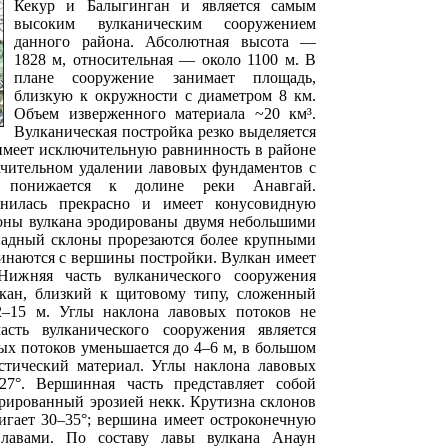
Кекур и Балыгинган и является самым
высоким вулканическим сооружением
данного района. Абсолютная высота —
1828 м, относительная — около 1100 м. В
плане сооружение занимает площадь,
близкую к окружности с диаметром 8 км.
Объем изверженного материала ~20 км³.
Вулканическая постройка резко выделяется
 имеет исключительную равнинность в районе
ачительном удалении лавовых фундаментов с
 понижается к долине реки Анавгай.
анилась прекрасно и имеет конусовидную
ны вулкана эродированы двумя небольшими
ападный склоны прорезаются более крупными
чинаются с вершины постройки. Вулкан имеет
 Нижняя часть вулканического сооружения
лкан, близкий к щитовому типу, сложенный
–15 м. Углы наклона лавовых потоков не
сть вулканического сооружения является
ых потоков уменьшается до 4–6 м, в большом
астический материал. Углы наклона лавовых
27°. Вершинная часть представляет собой
рированный эрозией некк. Крутизна склонов
игает 30–35°; вершина имеет остроконечную
лавами. По составу лавы вулкана Анаун