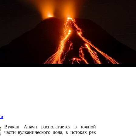
ки
Вулкан Анаун располагается в южной
части вулканического дола, в истоках pек