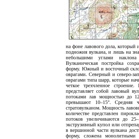
на фоне лавового дола, который
подножия вулкана, и лишь на зн
небольшими углами наклона
Вулканическая постройка сохр
форму. Южный и восточный скло
оврагами. Северный и северо-з
оврагами типа шарр, которые на
четкое трехчленное строение.
представляет собой лавовый ву
потоками лав мощностью до 12
превышают 10–15°. Средняя ча
стратовулканом. Мощность лавов
количестве представлен пирокл
потоков увеличиваются до 25–
экструзивный купол или отпрепа
в вершинной части вулкана дост
форму, сложена монолитными 