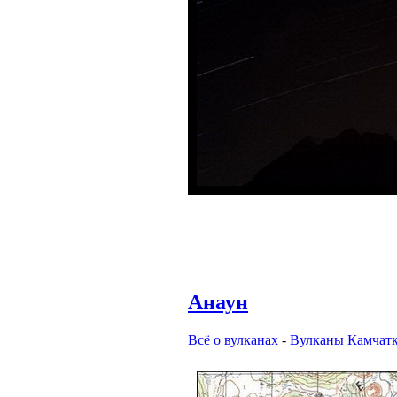
Анаун
Всё о вулканах
-
Вулканы Камчат