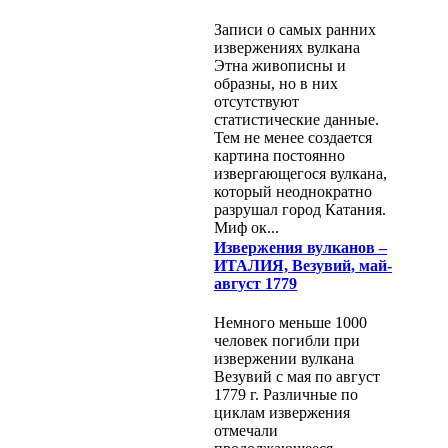
Записи о самых ранних
извержениях вулкана
Этна живописны и
образны, но в них
отсутствуют
статистические данные.
Тем не менее создается
картина постоянно
извергающегося вулкана,
который неоднократно
разрушал город Катания.
Миф ок...
Извержения вулканов –
ИТАЛИЯ, Везувий, май-
август 1779
Немного меньше 1000
человек погибли при
извержении вулкана
Везувий с мая по август
1779 г. Различные по
циклам извержения
отмечали