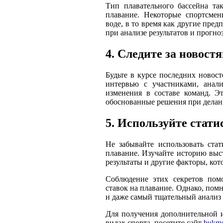
Тип плавательного бассейна та
плавание. Некоторые спортсме
воде, в то время как другие пре
при анализе результатов и прогно
4. Следите за новост
Будьте в курсе последних новос
интервью с участниками, ана
изменения в составе команд. Э
обоснованные решения при делан
5. Используйте стати
Не забывайте использовать ста
плавание. Изучайте историю выс
результаты и другие факторы, кот
Соблюдение этих секретов пом
ставок на плавание. Однако, помн
и даже самый тщательный анализ 
Для получения дополнительной 
видах спорта, посетите сайт
bukme