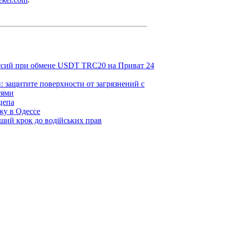
ссий при обмене USDT TRC20 на Приват 24
: защитите поверхности от загрязнений с
тями
цепа
жу в Одессе
ший крок до водійських прав