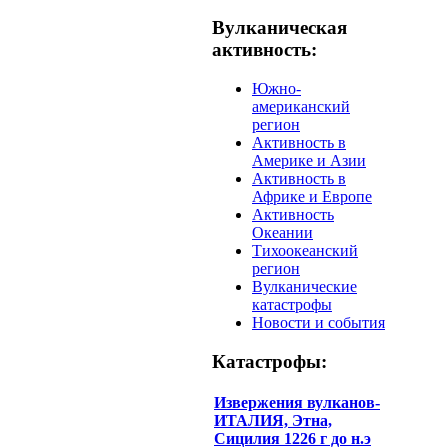
Вулканическая
активность:
Южно-
американский
регион
Активность в
Америке и Азии
Активность в
Африке и Европе
Активность
Океании
Тихоокеанский
регион
Вулканические
катастрофы
Новости и события
Катастрофы:
Извержения вулканов-
ИТАЛИЯ, Этна,
Сицилия 1226 г до н.э