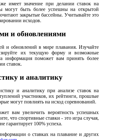
кже имеет значение при делании ставок на
ны могут быть более успешны на открытой
дпочитают закрытые бассейны. Учитывайте это
зировании исходов.
ями и обновлениями
тей и обновлений в мире плавания. Изучайте
лизируйте их текущую форму и возможные
та информация поможет вам принять более
ии ставок.
стику и аналитику
тистику и аналитику при анализе ставок на
туплений участников, их рейтинги, прошлые
орые могут повлиять на исход соревнований.
ожет вам увеличить вероятность успешных
ите, что спортивные ставки - это игра случая,
не гарантирует 100% успеха.
информации о ставках на плавание и других
ker.com
.