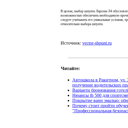
В целом, выбор шпунта Ларсена Л4 обусловле
возможностью обеспечить необходимую прочно
следует учитывать его уникальные условия, т
относительно выбора шпунта.
Источник:
vector-shpunt.ru
Читайте:
Автошкола в Ракитном, ул.
получение водительских пр
Варіанти бронювання готелі
Нюансы tb 500 для спортсм
Покрытие ванн эмалью: обн
Почему стоит пройти обучен
"Профессиональная безопас