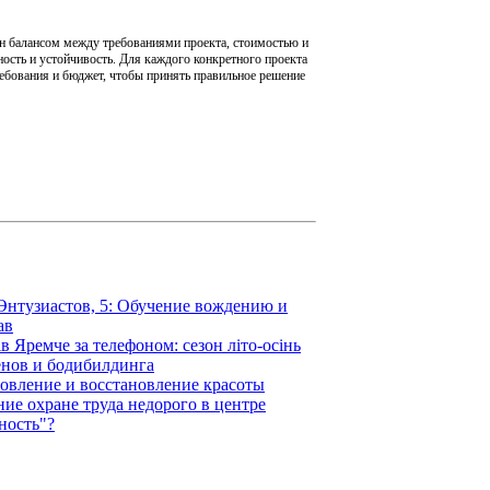
н балансом между требованиями проекта, стоимостью и
сть и устойчивость. Для каждого конкретного проекта
ребования и бюджет, чтобы принять правильное решение
 Энтузиастов, 5: Обучение вождению и
ав
в Яремче за телефоном: сезон літо-осінь
енов и бодибилдинга
овление и восстановление красоты
ие охране труда недорого в центре
ность"?