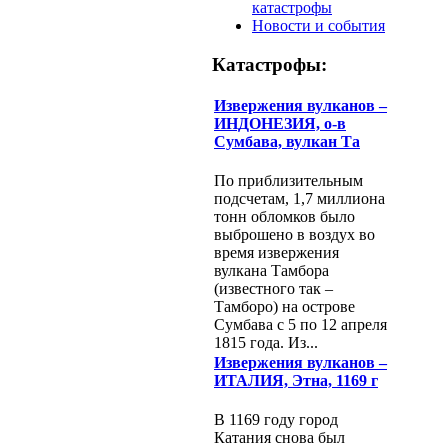
катастрофы
Новости и события
Катастрофы:
Извержения вулканов –
ИНДОНЕЗИЯ, о-в
Сумбава, вулкан Та
По приблизительным
подсчетам, 1,7 миллиона
тонн обломков было
выброшено в воздух во
время извержения
вулкана Тамбора
(известного так –
Тамборо) на острове
Сумбава с 5 по 12 апреля
1815 года. Из...
Извержения вулканов –
ИТАЛИЯ, Этна, 1169 г
В 1169 году город
Катания снова был