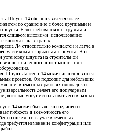
ть: Шпунт Л4 обычно является более
иантом по сравнению с более крупными и
 шпунта. Если требования к нагрузкам и
ются слишком высокими, использование
сэкономить на затратах.
рсена Л4 относительно компактен и легче в
лее массивными вариантами шпунта. Это
и установку шпунта на строительной
ловии ограниченного пространства или
оборудования.
я: Шпунт Ларсена Л4 может использоваться
льных проектов. Он подходит для небольших
аждений, временных рабочих площадок и
 универсальность делает его популярным
й, которые могут использовать его в разных
пунт Л4 может быть легко соединен и
вает гибкость и возможность его
бенно полезно в случае временных
где требуется изменение конфигурации или
работ.