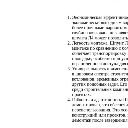
Экономическая эффективнос
экономически выгодным вар
более прочными вариантами
глубина котлована не явля
шпунта Л4 может позволить 
Легкость монтажа: Шпунт Ла
монтаже по сравнению с бо
облегчает транспортировку 
площадке, особенно при ус
ограниченного доступа для 
Универсальность применени
в широком спектре строите
котлованов, временных огр
других подобных задач. Его
среди строительных компани
проектах.
Гибкость и адаптивность: Ш
демонтирован, что обеспечи
переиспользования. Это осо
конструкций или проектов, 
демонтаж после завершения 