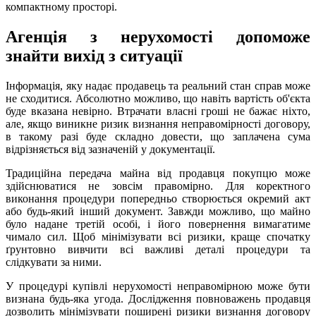
компактному просторі.
Агенція з нерухомості допоможе
знайти вихід з ситуації
Інформація, яку надає продавець та реальний стан справ може
не сходитися. Абсолютно можливо, що навіть вартість об'єкта
буде вказана невірно. Втрачати власні гроші не бажає ніхто,
але, якщо виникне ризик визнання неправомірності договору,
в такому разі буде складно довести, що заплачена сума
відрізняється від зазначеній у документації.
Традиційна передача майна від продавця покупцю може
здійснюватися не зовсім правомірно. Для коректного
виконання процедури попередньо створюється окремий акт
або будь-який інший документ. Завжди можливо, що майно
було надане третій особі, і його повернення вимагатиме
чимало сил. Щоб мінімізувати всі ризики, краще спочатку
ґрунтовно вивчити всі важливі деталі процедури та
слідкувати за ними.
У процедурі купівлі нерухомості неправомірною може бути
визнана будь-яка угода. Дослідження повноважень продавця
дозволить мінімізувати поширені ризики визнання договору