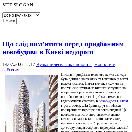
SITE SLOGAN
Поиск
Що слід пам’ятати перед придбанням
новобудови в Києві недорого
14.07.2022 11:17
Вулканическая активность
-
Новости и
события
Питання придбання власного житла завжди
було одним з найтяжчих та важливих у житті
кожної людини. Перед тим як виконувати
пошук, слід ґрунтовно вивчити ситуацію на
потрібному ринку, оскільки в Києві він
постійно змінюється. Щоб максимально
вдало купити квартиру в
новобудови в Києві
в розстрочку, слід брати до уваги кілька
поширених та перевірених рекомендацій. Це
потрібно для того, щоб уникнути давно
відомих помилок та ризиків, адже у ході
підписання договору. У разі визнання
договору неправомірним, передусім, здатний
постраждати покупець, тому важливі поради