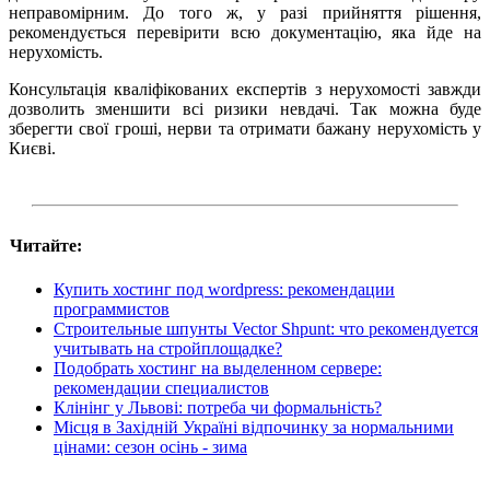
неправомірним. До того ж, у разі прийняття рішення,
рекомендується перевірити всю документацію, яка йде на
нерухомість.
Консультація кваліфікованих експертів з нерухомості завжди
дозволить зменшити всі ризики невдачі. Так можна буде
зберегти свої гроші, нерви та отримати бажану нерухомість у
Києві.
Читайте:
Купить хостинг под wordpress: рекомендации
программистов
Строительные шпунты Vector Shpunt: что рекомендуется
учитывать на стройплощадке?
Подобрать хостинг на выделенном сервере:
рекомендации специалистов
Клінінг у Львові: потреба чи формальність?
Місця в Західній Україні відпочинку за нормальними
цінами: сезон осінь - зима