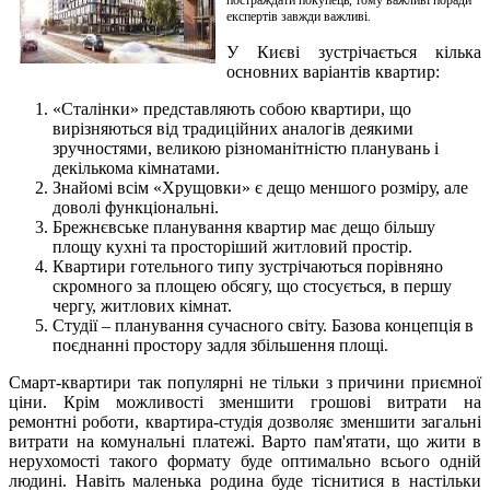
експертів завжди важливі.
У Києві зустрічається кілька
основних варіантів квартир:
«Сталінки» представляють собою квартири, що
вирізняються від традиційних аналогів деякими
зручностями, великою різноманітністю планувань і
декількома кімнатами.
Знайомі всім «Хрущовки» є дещо меншого розміру, але
доволі функціональні.
Брежнєвське планування квартир має дещо більшу
площу кухні та просторіший житловий простір.
Квартири готельного типу зустрічаються порівняно
скромного за площею обсягу, що стосується, в першу
чергу, житлових кімнат.
Студії – планування сучасного світу. Базова концепція в
поєднанні простору задля збільшення площі.
Смарт-квартири так популярні не тільки з причини приємної
ціни. Крім можливості зменшити грошові витрати на
ремонтні роботи, квартира-студія дозволяє зменшити загальні
витрати на комунальні платежі. Варто пам'ятати, що жити в
нерухомості такого формату буде оптимально всього одній
людині. Навіть маленька родина буде тіснитися в настільки