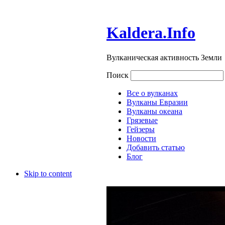
Kaldera.Info
Вулканическая активность Земли
Поиск
Все о вулканах
Вулканы Евразии
Вулканы океана
Грязевые
Гейзеры
Новости
Добавить статью
Блог
Skip to content