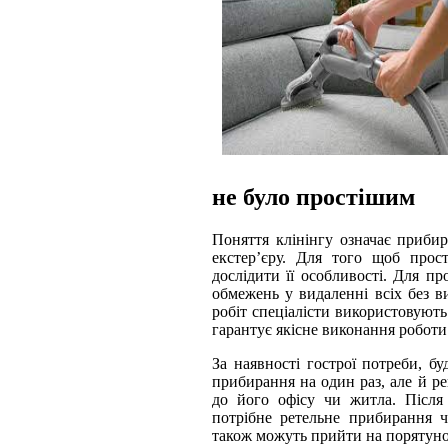
не було простішим
Поняття клінінгу означає прибир
екстер’єру. Для того щоб прос
дослідити її особливості. Для п
обмежень у видаленні всіх без в
робіт спеціалісти використовують 
гарантує якісне виконання роботи
За наявності гострої потреби, б
прибирання на один раз, але й ре
до його офісу чи житла. Після
потрібне ретельне прибирання ч
також можуть прийти на порятуно