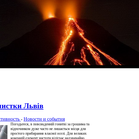
чистки Львів
ктивность
-
Новости и события
Погодьтеся, в повсякденній гонитві за грошима та
відпочинком дуже часто не лишається місця для
простого прибирання власної оселі. Для великих
компаній елемент чистоти відіграє надзвичайно