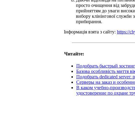
просто очищення від забрудн
прийняттям до уваги високих
вибору клінінгової служби з
прибирання.
Інформація взята з сайту:
https://ch
Читайте:
Подобрать быстрый хостинг
Базова особливість миття ві
Подобрать dedicated server
Серверы на заказ и особенн
В каком учебно-производст
удостоверение по охране тр