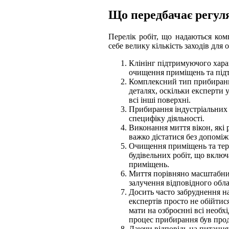
Що передбачає регул
Перелік робіт, що надаються ком
себе велику кількість заходів для 
Клінінг підтримуючого хара
очищення приміщень та під
Комплексний тип прибиранн
деталях, оскільки експерти 
всі інші поверхні.
Прибирання індустріальних
специфіку діяльності.
Виконання миття вікон, які 
важко дістатися без допомі
Очищення приміщень та тери
будівельних робіт, що включ
приміщень.
Миття порівняно масштабних
залучення відповідного обла
Досить часто забруднення на
експертів просто не обійтис
мати на озброєнні всі необх
процес прибирання був про
Даючи відповідь на питання 