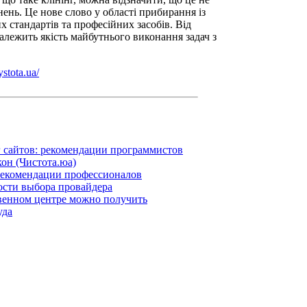
ень. Це нове слово у області прибирання із
 стандартів та професійних засобів. Від
алежить якість майбутнього виконання задач з
ystota.ua/
 сайтов: рекомендации программистов
кон (Чистота.юа)
: рекомендации профессионалов
ости выбора провайдера
венном центре можно получить
уда