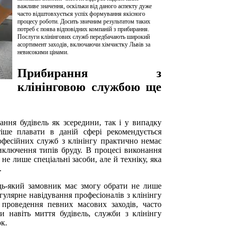
важливе значення, оскільки від даного аспекту дуже
часто відштовхується успіх формування якісного
процесу роботи. Досить звичним результатом таких
потреб є поява відповідних компаній з прибирання.
Послуги клінінгових служб передбачають широкий
асортимент заходів, включаючи хімчистку Львів за
невисокими цінами.
Прибирання з
клінінговою службою ще
ання будівель як зсередини, так і у випадку
тіше плавати в даній сфері рекомендується
рофесійних служб з клінінгу практично немає
иключення типів бруду. В процесі виконання
не лише спеціальні засоби, але й техніку, яка
.
удь-який замовник має змогу обрати не лише
гулярне навідування професіоналів з клінінгу
 проведення певних масових заходів, часто
и навіть миття будівель, служби з клінінгу
к.