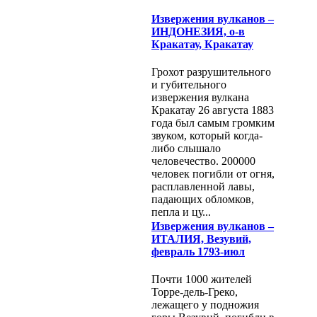
Извержения вулканов –
ИНДОНЕЗИЯ, о-в
Кракатау, Кракатау
Грохот разрушительного
и губительного
извержения вулкана
Кракатау 26 августа 1883
года был самым громким
звуком, который когда-
либо слышало
человечество. 200000
человек погибли от огня,
расплавленной лавы,
падающих обломков,
пепла и цу...
Извержения вулканов –
ИТАЛИЯ, Везувий,
февраль 1793-июл
Почти 1000 жителей
Торре-дель-Греко,
лежащего у подножия