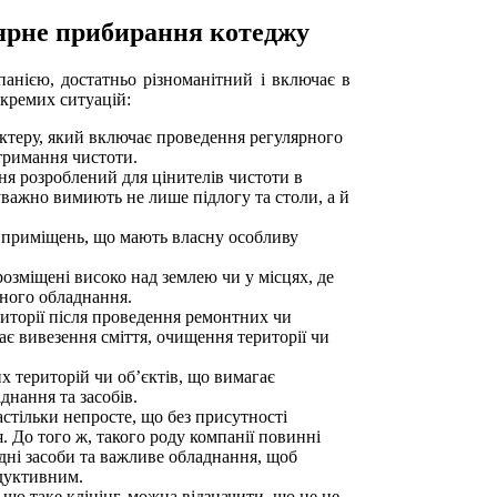
ярне прибирання котеджу
панією, достатньо різноманітний і включає в
окремих ситуацій:
ктеру, який включає проведення регулярного
тримання чистоти.
я розроблений для цінителів чистоти в
уважно вимиють не лише підлогу та столи, а й
 приміщень, що мають власну особливу
розміщені високо над землею чи у місцях, де
жного обладнання.
торії після проведення ремонтних чи
ає вивезення сміття, очищення території чи
 територій чи об’єктів, що вимагає
днання та засобів.
стільки непросте, що без присутності
я. До того ж, такого роду компанії повинні
ідні засоби та важливе обладнання, щоб
дуктивним.
що таке клінінг, можна відзначити, що це не