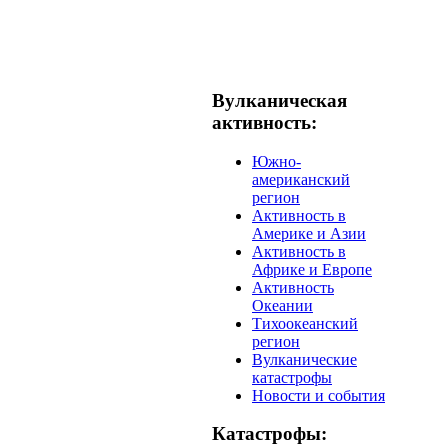
Вулканическая
активность:
Южно-
американский
регион
Активность в
Америке и Азии
Активность в
Африке и Европе
Активность
Океании
Тихоокеанский
регион
Вулканические
катастрофы
Новости и события
Катастрофы: