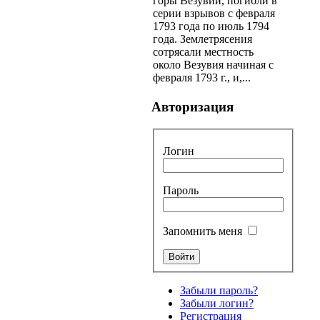
горы Везувий, погибли в
серии взрывов с февраля
1793 года по июль 1794
года. Землетрясения
сотрясали местность
около Везувия начиная с
февраля 1793 г., и,...
Авторизация
Логин
Пароль
Запомнить меня
Забыли пароль?
Забыли логин?
Регистрация